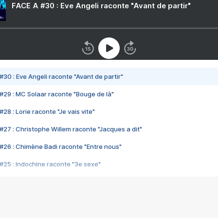
FACE A #30 : Eve Angeli raconte "Avant de partir"
#30 : Eve Angeli raconte "Avant de partir"
#29 : MC Solaar raconte "Bouge de là"
28 : Lorie raconte "Je vais vite"
#27 : Christophe Willem raconte "Jacques a dit"
#26 : Chimène Badi raconte "Entre nous"
#25 : Indochine raconte "3e sexe"
#24 : Zaho raconte "C'est chelou"
#23 : Patrick Bruel raconte "Au café des délices"
#22 : Kyo raconte "Le chemin"